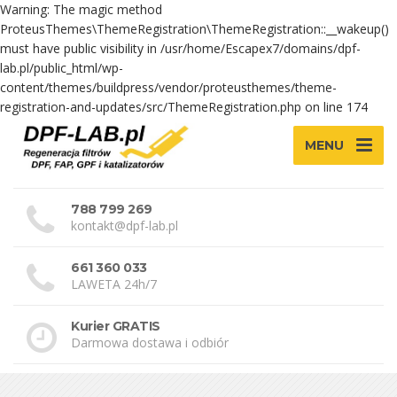
Warning: The magic method
ProteusThemes\ThemeRegistration\ThemeRegistration::__wakeup()
must have public visibility in /usr/home/Escapex7/domains/dpf-
lab.pl/public_html/wp-
content/themes/buildpress/vendor/proteusthemes/theme-
registration-and-updates/src/ThemeRegistration.php on line 174
MENU
788 799 269
kontakt@dpf-lab.pl
661 360 033
LAWETA 24h/7
Kurier GRATIS
Darmowa dostawa i odbiór